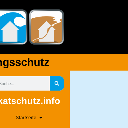
gsschutz​
katschutz.info
Startseite