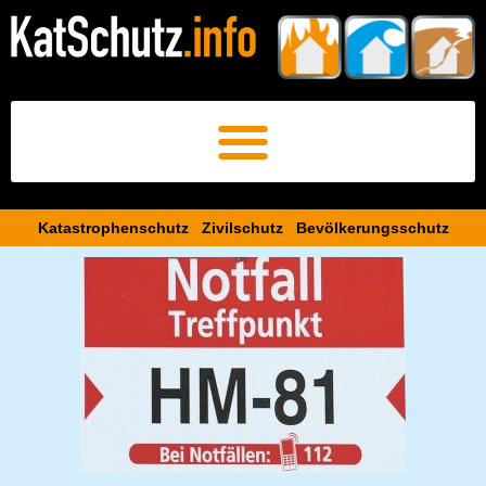
Katastrophenschutz Zivilschutz Bevölkerungsschutz​