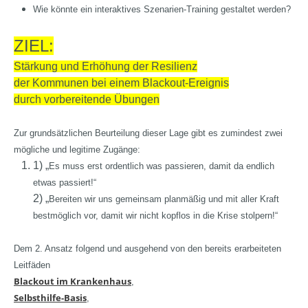
Wie könnte ein interaktives Szenarien-Training gestaltet werden?
ZIEL:
Stärkung und Erhöhung der Resilienz
der Kommunen bei einem Blackout-Ereignis
durch vorbereitende Übungen
Zur grundsätzlichen Beurteilung dieser Lage gibt es zumindest zwei
mögliche und legitime Zugänge:
1) „
Es muss erst ordentlich was passieren, damit da endlich
etwas passiert!“
2) „
Bereiten wir uns gemeinsam planmäßig und mit aller Kraft
bestmöglich vor, damit wir nicht kopflos in die Krise stolpern!“
Dem 2. Ansatz folgend und ausgehend von den bereits erarbeiteten
Leitfäden
Blackout im Krankenhaus
,
Selbsthilfe-Basis
,