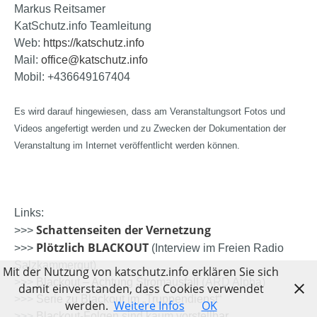
Markus Reitsamer
KatSchutz.info Teamleitung
Web:
https://katschutz.info
Mail:
office@katschutz.info
Mobil: +436649167404
Es wird darauf hingewiesen, dass am Veranstaltungsort Fotos und
Videos angefertigt werden und zu Zwecken der Dokumentation der
Veranstaltung im Internet veröffentlicht werden können.
Links:
Schattenseiten der Vernetzung
>>>
Plötzlich BLACKOUT
>>>
(Interview im Freien Radio
Salzkammergut)
Mit der Nutzung von katschutz.info erklären Sie sich
>>>
Blackout – Achtung Stromausfall
(ARD Alpha)
damit einverstanden, dass Cookies verwendet
>>>
Serie zu Blackout im „Truppendienst“
werden.
Weitere Infos
OK
>>>
Blackout-Folgen sind kaum vorstellbar