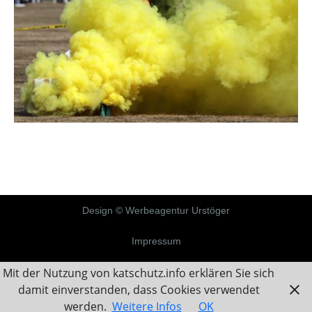
Design © Werbeagentur Urstöger
Impressum
Mit der Nutzung von katschutz.info erklären Sie sich
Datenschutzerklärung
damit einverstanden, dass Cookies verwendet
Login
werden.
Weitere Infos
OK