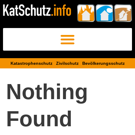
Katastrophenschutz Zivilschutz Bevölkerungsschutz​
Nothing
Found