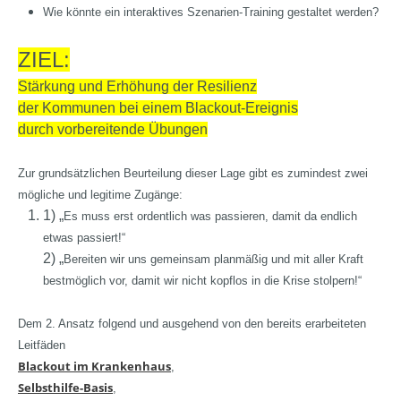
Wie könnte ein interaktives Szenarien-Training gestaltet werden?
ZIEL:
Stärkung und Erhöhung der Resilienz
der Kommunen bei einem Blackout-Ereignis
durch vorbereitende Übungen
Zur grundsätzlichen Beurteilung dieser Lage gibt es zumindest zwei
mögliche und legitime Zugänge:
1) „
Es muss erst ordentlich was passieren, damit da endlich
etwas passiert!“
2) „
Bereiten wir uns gemeinsam planmäßig und mit aller Kraft
bestmöglich vor, damit wir nicht kopflos in die Krise stolpern!“
Dem 2. Ansatz folgend und ausgehend von den bereits erarbeiteten
Leitfäden
Blackout im Krankenhaus
,
Selbsthilfe-Basis
,