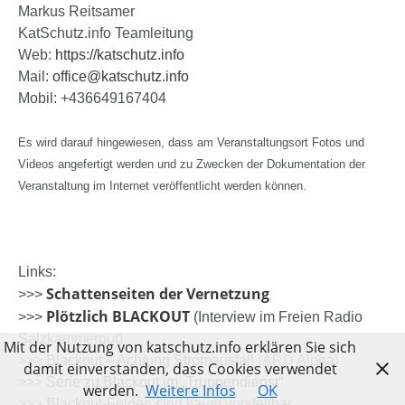
Markus Reitsamer
KatSchutz.info Teamleitung
Web:
https://katschutz.info
Mail:
office@katschutz.info
Mobil: +436649167404
Es wird darauf hingewiesen, dass am Veranstaltungsort Fotos und
Videos angefertigt werden und zu Zwecken der Dokumentation der
Veranstaltung im Internet veröffentlicht werden können.
Links:
Schattenseiten der Vernetzung
>>>
Plötzlich BLACKOUT
>>>
(Interview im Freien Radio
Salzkammergut)
Mit der Nutzung von katschutz.info erklären Sie sich
>>>
Blackout – Achtung Stromausfall
(ARD Alpha)
damit einverstanden, dass Cookies verwendet
>>>
Serie zu Blackout im „Truppendienst“
werden.
Weitere Infos
OK
>>>
Blackout-Folgen sind kaum vorstellbar