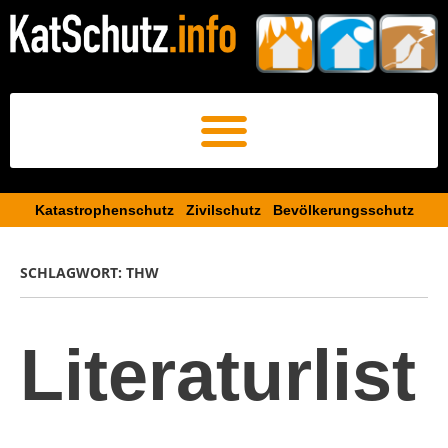
Katastrophenschutz Zivilschutz Bevölkerungsschutz​
SCHLAGWORT:
THW
Literaturlist